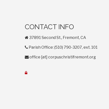
CONTACT INFO
home
37891 Second St., Fremont, CA
phone
Parish Office: (510) 790-3207, ext. 101
envelope
office
[at]
corpuschristifremont.org
lock