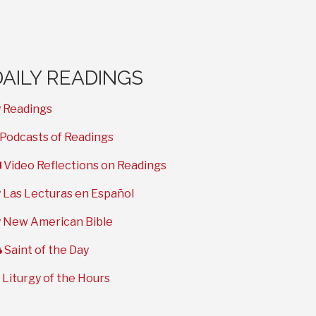
DAILY READINGS
book
Readings
microphone
Podcasts of Readings
video
Video Reflections on Readings
book
Las Lecturas en Español
book
New American Bible
cloud
Saint of the Day
clock
Liturgy of the Hours