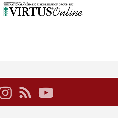
acebook
instagram
rss
youtube