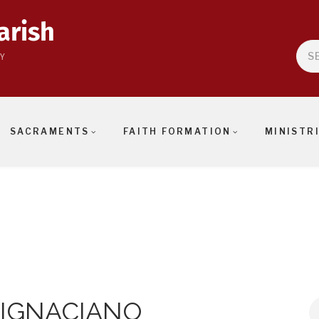
arish
Sea
Y
SACRAMENTS
FAITH FORMATION
MINISTR
 IGNACIANO
S