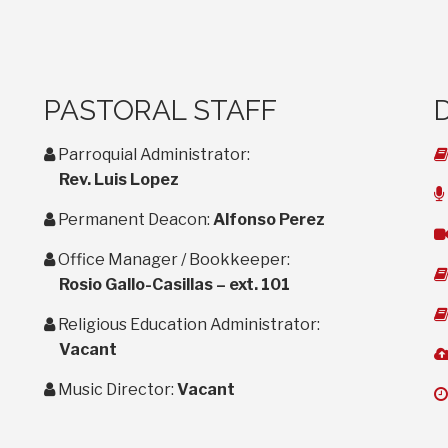
PASTORAL STAFF
user
Parroquial Administrator:
Rev. Luis Lopez
user
Permanent Deacon:
Alfonso Perez
user
Office Manager / Bookkeeper:
Rosio Gallo-Casillas – ext. 101
user
Religious Education Administrator:
Vacant
user
Music Director:
Vacant