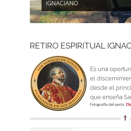
IGNACIANO
RETIRO ESPIRITUAL IGNA
Es una oportu
el discernimien
desde el princ
que enseña San
Fotografía del santo:
Ch
†