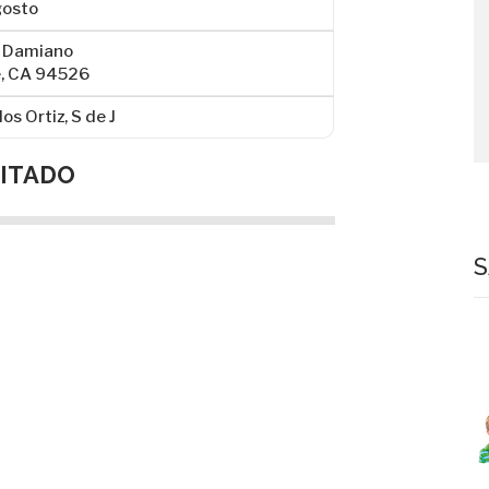
Agosto
an Damiano
le, CA 94526
os Ortiz, S de J
MITADO
S