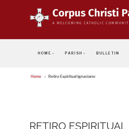
Skip
to
Corpus Christi P
main
A WELCOMING CATHOLIC COMMUNIT
content
HOME
PARISH
BULLETIN
BREADCRUMB
Home
Retiro Espiritual Ignaciano
RETIRO ESPIRITUAL